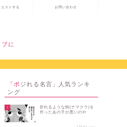
クエストする
お問い合わせ
ィブに
「ポジれる名言」人気ランキ
ング
折れるような鈍(ナマクラ)を
1
作ったあの子が悪いのや
17561
view