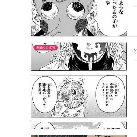
鬼滅の刃 名言