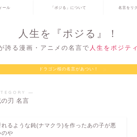
ィール
「ポジる」について
名言をリ
人生を『ポジる』！
が誇る漫画・アニメの名言で
人生をポジテ
ドラゴン桜の名言があつい！
ATEGORY ―
滅の刃 名言
折れるような鈍(ナマクラ)を作ったあの子が悪
いのや