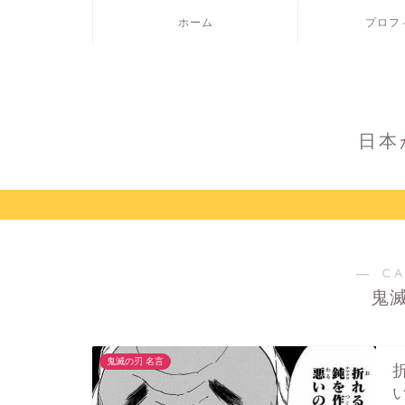
ホーム
プロフ
日本
― C
鬼
鬼滅の刃 名言