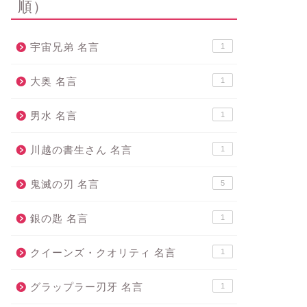
順）
宇宙兄弟 名言
1
大奥 名言
1
男水 名言
1
川越の書生さん 名言
1
鬼滅の刃 名言
5
銀の匙 名言
1
クイーンズ・クオリティ 名言
1
グラップラー刃牙 名言
1