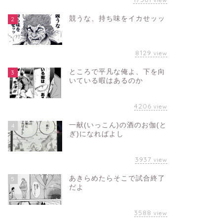
競うな、持ち味をイカせッッ
2
8129
view
ところで平凡な俺よ、下を向
3
いている暇はあるのか
4206
view
一献(いっこん)の酒のお伽(と
4
ぎ)になればよし
3937
view
あきらめたらそこで試合終了
5
だよ
3588
view