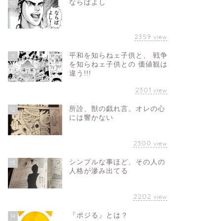
ならばよし
10
2359
view
平和を知らねェ子供と、 戦争
11
を知らねェ子供との 価値観は
違う!!!
2301
view
所詮、獣の戯れ言。オレの心
12
には響かない
2300
view
シンプルな事ほど、その人の
13
人格が滲み出てる
2202
view
『ポジる』とは？
14