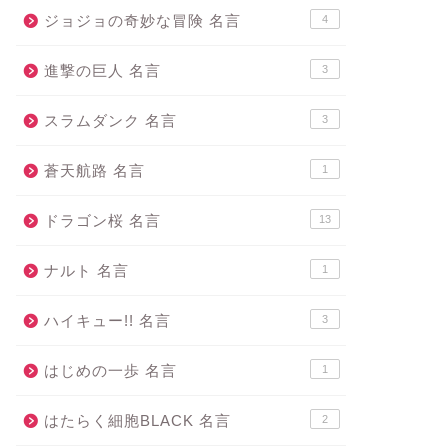
ジョジョの奇妙な冒険 名言
4
進撃の巨人 名言
3
スラムダンク 名言
3
蒼天航路 名言
1
ドラゴン桜 名言
13
ナルト 名言
1
ハイキュー!! 名言
3
はじめの一歩 名言
1
はたらく細胞BLACK 名言
2