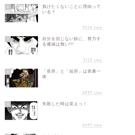
負けたくないことに理由って
6
いる？
3324
view
自分を信じない奴に、努力す
7
る価値は無い!!!
3123
view
「長所」と「短所」は表裏一
8
体
2893
view
失敗した時は笑えっ！
9
2495
view