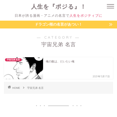
人生を『ポジる』！
日本が誇る漫画・アニメの名言で
人生をポジティブに
ドラゴン桜の名言があつい！
― CATEGORY ―
宇宙兄弟 名言
宇宙兄弟 名言
俺の敵は、だいたい俺
2021年5月17日
HOME
宇宙兄弟 名言