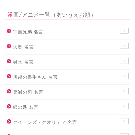
漫画/アニメ一覧（あいうえお順）
1
宇宙兄弟 名言
1
大奥 名言
1
男水 名言
1
川越の書生さん 名言
5
鬼滅の刃 名言
1
銀の匙 名言
1
クイーンズ・クオリティ 名言