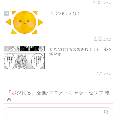
2203
view
14
『ポジる』とは？
2128
view
15
どれだけ打ちのめされようと、心を
燃やせ
2121
view
「ポジれる」漫画/アニメ・キャラ・セリフ 検
索