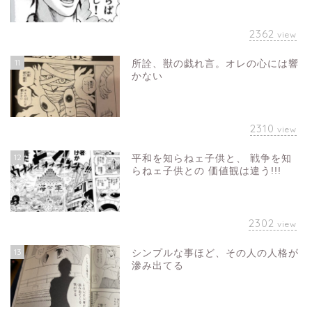
2362
view
11
所詮、獣の戯れ言。オレの心には響
かない
2310
view
12
平和を知らねェ子供と、 戦争を知
らねェ子供との 価値観は違う!!!
2302
view
13
シンプルな事ほど、その人の人格が
滲み出てる