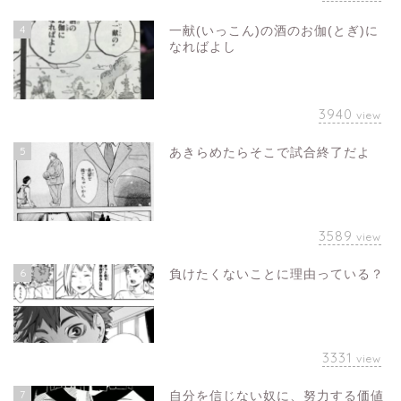
4
一献(いっこん)の酒のお伽(とぎ)に
なればよし
3940
view
5
あきらめたらそこで試合終了だよ
3589
view
6
負けたくないことに理由っている？
3331
view
7
自分を信じない奴に、努力する価値