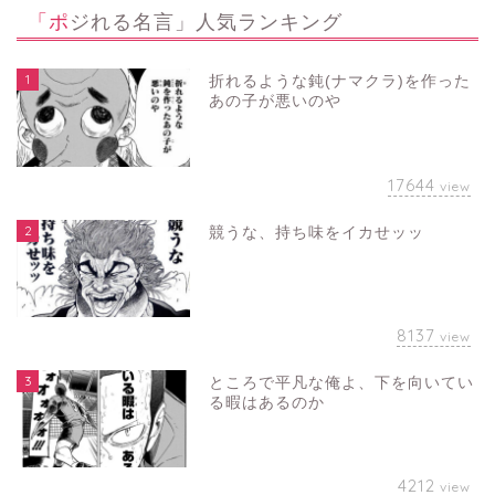
「ポジれる名言」人気ランキング
1
折れるような鈍(ナマクラ)を作った
あの子が悪いのや
17644
view
2
競うな、持ち味をイカせッッ
8137
view
3
ところで平凡な俺よ、下を向いてい
る暇はあるのか
4212
view