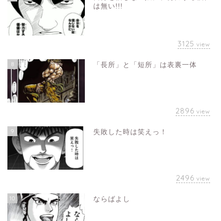
は無い!!!
3125
view
8
「長所」と「短所」は表裏一体
2896
view
9
失敗した時は笑えっ！
2496
view
10
ならばよし