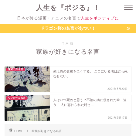
人生を『ポジる』！
日本が誇る漫画・アニメの名言で
人生をポジティブに
ドラゴン桜の名言があつい！
― TAG ―
家族が好きになる名言
鬼滅の刃 名言
俺は俺の責務を全うする。 ここにいる者は誰も死
なせない。
2021年5月20日
ワンピース 名言
人はいつ死ぬと思う？不治の病に侵された時…違
う！ 人に忘れられた時さ…
2021年5月17日
HOME
家族が好きになる名言