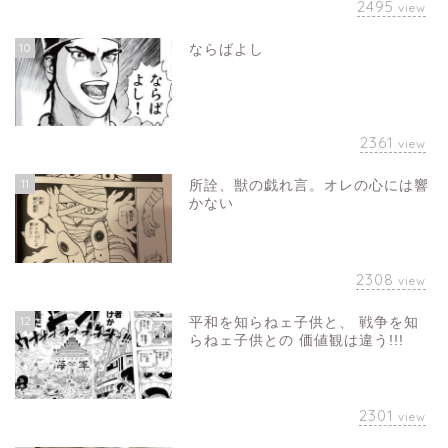
2495
view
10
ならばよし
2361
view
11
所詮、獣の戯れ言。オレの心には響
かない
2308
view
12
平和を知らねェ子供と、 戦争を知
らねェ子供との 価値観は違う!!!
2301
view