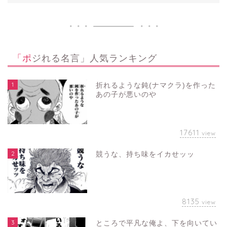
「ポジれる名言」人気ランキング
1
折れるような鈍(ナマクラ)を作った
あの子が悪いのや
17611
view
2
競うな、持ち味をイカせッッ
8135
view
3
ところで平凡な俺よ、下を向いてい