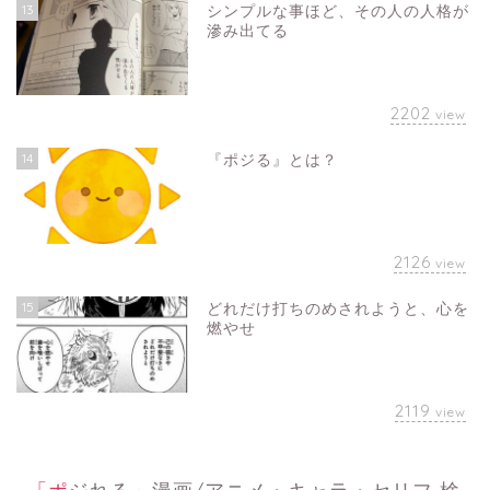
13
シンプルな事ほど、その人の人格が
滲み出てる
2202
view
14
『ポジる』とは？
2126
view
15
どれだけ打ちのめされようと、心を
燃やせ
2119
view