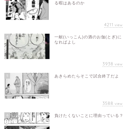
る暇はあるのか
4211
view
4
一献(いっこん)の酒のお伽(とぎ)に
なればよし
3938
view
5
あきらめたらそこで試合終了だよ
3588
view
6
負けたくないことに理由っている？