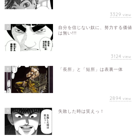
3329
view
7
自分を信じない奴に、努力する価値
は無い!!!
3124
view
8
「長所」と「短所」は表裏一体
2894
view
9
失敗した時は笑えっ！