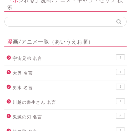
「ポジれる」漫画/アニメ・キャラ・セリフ 検
索
漫画/アニメ一覧（あいうえお順）
1
宇宙兄弟 名言
1
大奥 名言
1
男水 名言
1
川越の書生さん 名言
5
鬼滅の刃 名言
1