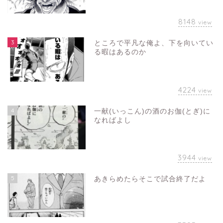
8148
view
3
ところで平凡な俺よ、下を向いてい
る暇はあるのか
4224
view
4
一献(いっこん)の酒のお伽(とぎ)に
なればよし
3944
view
5
あきらめたらそこで試合終了だよ