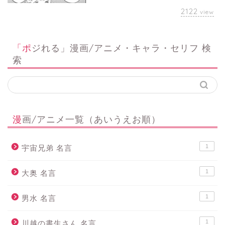
2122
view
「ポジれる」漫画/アニメ・キャラ・セリフ 検
索
漫画/アニメ一覧（あいうえお順）
1
宇宙兄弟 名言
1
大奥 名言
1
男水 名言
1
川越の書生さん 名言