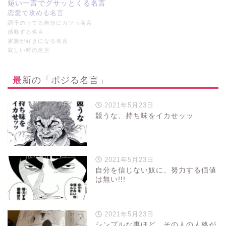
短い一言でグサッとくる名言
恋愛で攻める名言
調子のってる自分にカツっ名言
感動する名言
家族が好きになる名言
寂しい時の名言
最新の「ポジる名言」
2021年5月23日
競うな、持ち味をイカせッッ
2021年5月23日
自分を信じない奴に、努力する価値
は無い!!!
2021年5月23日
シンプルな事ほど、その人の人格が