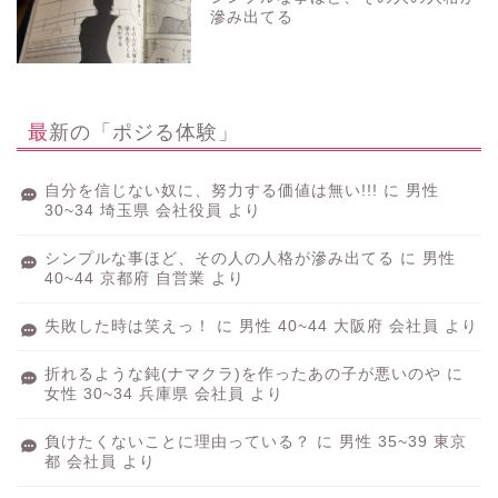
滲み出てる
最新の「ポジる体験」
自分を信じない奴に、努力する価値は無い!!!
に
男性
30~34 埼玉県 会社役員
より
シンプルな事ほど、その人の人格が滲み出てる
に
男性
40~44 京都府 自営業
より
失敗した時は笑えっ！
に
男性 40~44 大阪府 会社員
より
折れるような鈍(ナマクラ)を作ったあの子が悪いのや
に
女性 30~34 兵庫県 会社員
より
負けたくないことに理由っている？
に
男性 35~39 東京
都 会社員
より