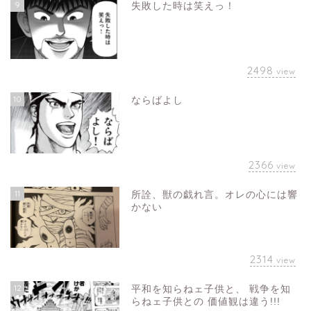
9
失敗した時は笑えっ！
2498
view
10
ならばよし
2366
view
11
所詮、獣の戯れ言。オレの心には響
かない
2314
view
12
平和を知らねェ子供と、 戦争を知
らねェ子供との 価値観は違う!!!