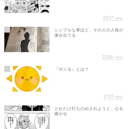
2307
view
13
シンプルな事ほど、その人の人格が
滲み出てる
2208
view
14
『ポジる』とは？
2133
view
15
どれだけ打ちのめされようと、心を
燃やせ