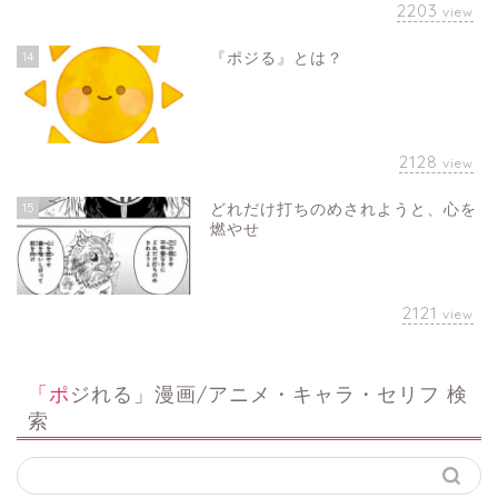
2203
view
14
『ポジる』とは？
2128
view
15
どれだけ打ちのめされようと、心を
燃やせ
2121
view
「ポジれる」漫画/アニメ・キャラ・セリフ 検
索