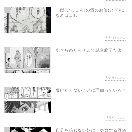
4
一献(いっこん)の酒のお伽(とぎ)に
なればよし
3940
view
5
あきらめたらそこで試合終了だよ
3590
view
6
負けたくないことに理由っている？
3331
view
7
自分を信じない奴に、努力する価値