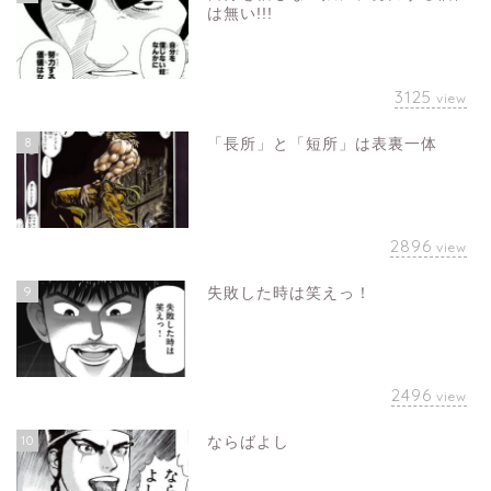
は無い!!!
3125
view
8
「長所」と「短所」は表裏一体
2896
view
9
失敗した時は笑えっ！
2496
view
10
ならばよし