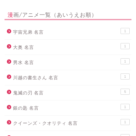
漫画/アニメ一覧（あいうえお順）
1
宇宙兄弟 名言
1
大奥 名言
1
男水 名言
1
川越の書生さん 名言
5
鬼滅の刃 名言
1
銀の匙 名言
1
クイーンズ・クオリティ 名言