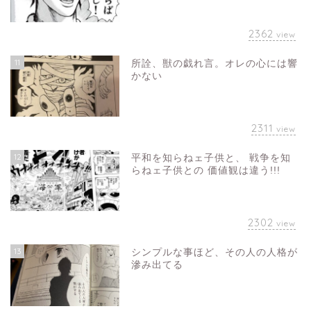
2362
view
11
所詮、獣の戯れ言。オレの心には響
かない
2311
view
12
平和を知らねェ子供と、 戦争を知
らねェ子供との 価値観は違う!!!
2302
view
13
シンプルな事ほど、その人の人格が
滲み出てる