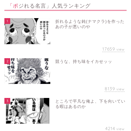
「ポジれる名言」人気ランキング
1
折れるような鈍(ナマクラ)を作った
あの子が悪いのや
17659
view
2
競うな、持ち味をイカせッッ
8139
view
3
ところで平凡な俺よ、下を向いてい
る暇はあるのか
4214
view