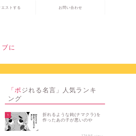
クエストする
お問い合わせ
ィブに
「ポジれる名言」人気ランキ
ング
折れるような鈍(ナマクラ)を
1
作ったあの子が悪いのや
17495
view