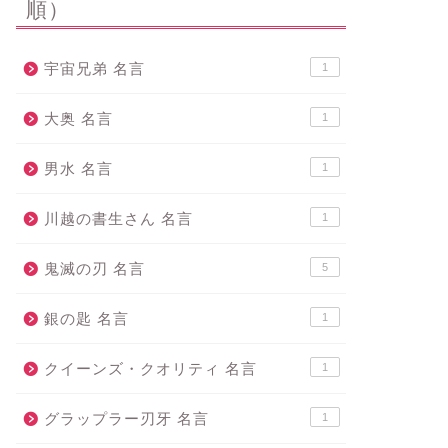
順）
宇宙兄弟 名言
1
大奥 名言
1
男水 名言
1
川越の書生さん 名言
1
鬼滅の刃 名言
5
銀の匙 名言
1
クイーンズ・クオリティ 名言
1
グラップラー刃牙 名言
1