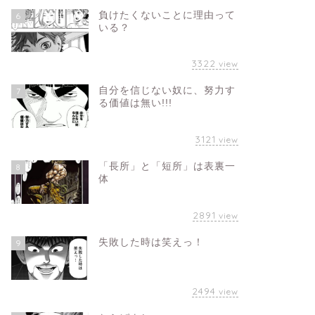
負けたくないことに理由って
6
いる？
3322
view
自分を信じない奴に、努力す
7
る価値は無い!!!
3121
view
「長所」と「短所」は表裏一
8
体
2891
view
失敗した時は笑えっ！
9
2494
view