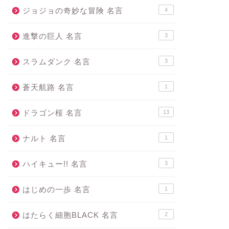
ジョジョの奇妙な冒険 名言
4
進撃の巨人 名言
3
スラムダンク 名言
3
蒼天航路 名言
1
ドラゴン桜 名言
13
ナルト 名言
1
ハイキュー!! 名言
3
はじめの一歩 名言
1
はたらく細胞BLACK 名言
2