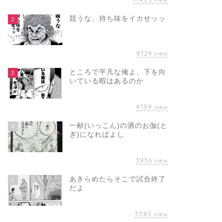
競うな、持ち味をイカせッッ
2
8124
view
ところで平凡な俺よ、下を向
3
いている暇はあるのか
4199
view
一献(いっこん)の酒のお伽(と
4
ぎ)になればよし
3936
view
あきらめたらそこで試合終了
5
だよ
3585
view