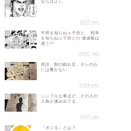
ならばよし
10
2357
view
平和を知らねェ子供と、 戦争
11
を知らねェ子供との 価値観は
違う!!!
2300
view
所詮、獣の戯れ言。オレの心
12
には響かない
2299
view
シンプルな事ほど、その人の
13
人格が滲み出てる
2201
view
『ポジる』とは？
14