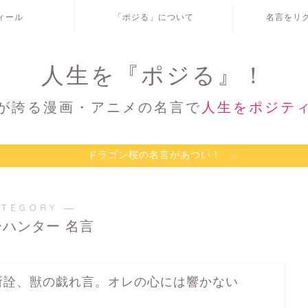
ィール
「ポジる」について
名言をリ
人生を『ポジる』！
が誇る漫画・アニメの名言で
人生をポジテ
ドラゴン桜の名言があつい！
ATEGORY ―
ハンター 名言
所詮、獣の戯れ言。オレの心には響かない
…