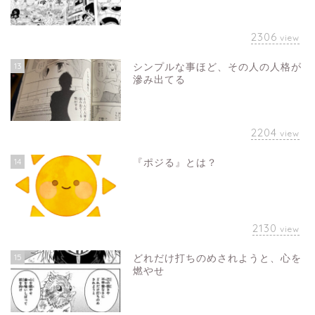
2306
view
13
シンプルな事ほど、その人の人格が
滲み出てる
2204
view
14
『ポジる』とは？
2130
view
15
どれだけ打ちのめされようと、心を
燃やせ