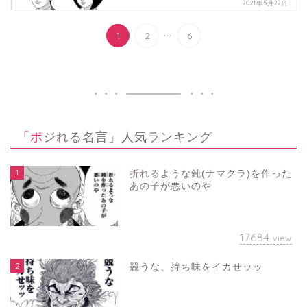
2021年5月22日
...
1
2
6
「ポジれる名言」人気ランキング
1
折れるような鈍(ナマクラ)を作った
あの子が悪いのや
17684
view
2
競うな、持ち味をイカせッッ