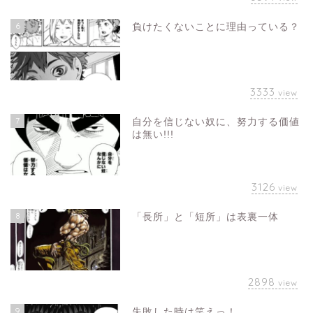
6
負けたくないことに理由っている？
3333
view
7
自分を信じない奴に、努力する価値
は無い!!!
3126
view
8
「長所」と「短所」は表裏一体
2898
view
9
失敗した時は笑えっ！