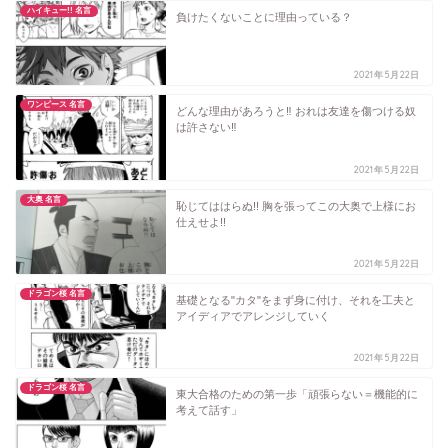
ハイキュー!! 名言
負けたくないことに理由っている？
2021年5月22日
ワンピース 名言
どんな理由があろうと‼ おれは友達を傷つける奴
は許さない‼
2021年5月22日
大奥 名言
恥じてははらぬ!! 胸を張ってこの大奥で上様にお
仕えせよ!!
2021年5月22日
ドラゴン桜 名言
基礎となる"カタ"をまず身に付け、それを工夫と
アイディアでアレンジしていく
2021年5月22日
ドラゴン桜 名言
東大合格のための第一歩「頑張らない＝機能的に
考えて話す」