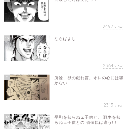
2497
view
10
ならばよし
2364
view
11
所詮、獣の戯れ言。オレの心には響
かない
2313
view
12
平和を知らねェ子供と、 戦争を知
らねェ子供との 価値観は違う!!!