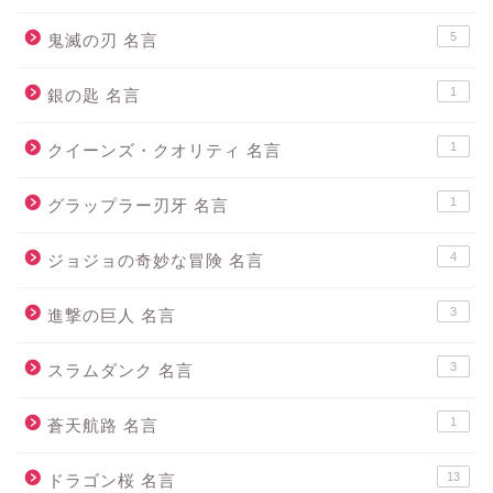
5
鬼滅の刃 名言
1
銀の匙 名言
1
クイーンズ・クオリティ 名言
1
グラップラー刃牙 名言
4
ジョジョの奇妙な冒険 名言
3
進撃の巨人 名言
3
スラムダンク 名言
1
蒼天航路 名言
13
ドラゴン桜 名言