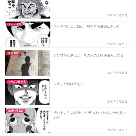
2021年5月23日
ナルト 名言
自分を信じない奴に、努力する価値は無い!!!
2021年5月23日
男水 名言
シンプルな事ほど、その人の人格が滲み出てる
2021年5月23日
ドラゴン桜 名言
失敗した時は笑えっ！
2021年5月22日
鬼滅の刃 名言
折れるような鈍(ナマクラ)を作ったあの子が悪い
のや
2021年5月22日