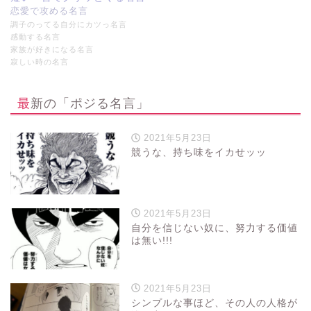
恋愛で攻める名言
調子のってる自分にカツっ名言
感動する名言
家族が好きになる名言
寂しい時の名言
最新の「ポジる名言」
2021年5月23日
競うな、持ち味をイカせッッ
2021年5月23日
自分を信じない奴に、努力する価値
は無い!!!
2021年5月23日
シンプルな事ほど、その人の人格が