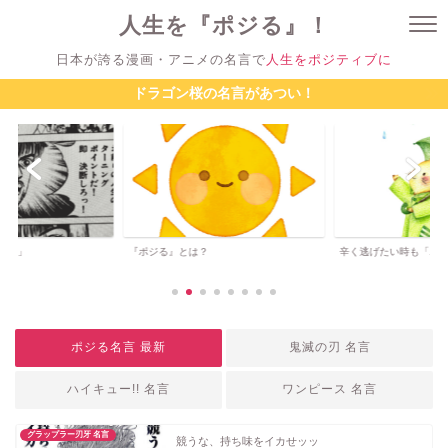
人生を『ポジる』！
日本が誇る漫画・アニメの名言で
人生をポジティブに
ドラゴン桜の名言があつい！
ジる」
『ポジる』とは？
辛く逃げたい時も「ポ
ポジる名言 最新
鬼滅の刃 名言
ハイキュー!! 名言
ワンピース 名言
グラップラー刃牙 名言
競うな、持ち味をイカせッッ