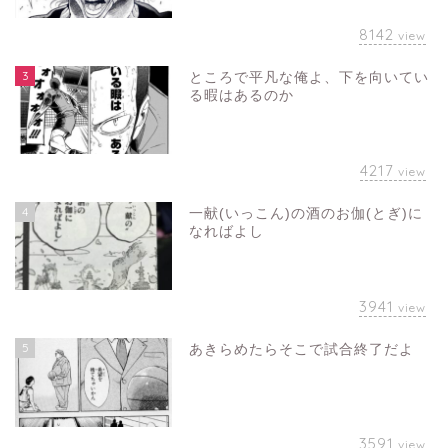
8142
view
3
ところで平凡な俺よ、下を向いてい
る暇はあるのか
4217
view
4
一献(いっこん)の酒のお伽(とぎ)に
なればよし
3941
view
5
あきらめたらそこで試合終了だよ
3591
view