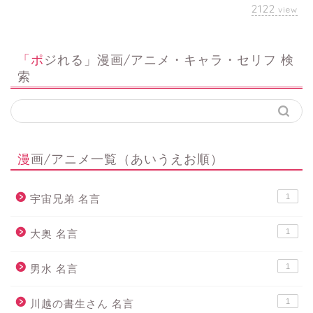
2122
view
「ポジれる」漫画/アニメ・キャラ・セリフ 検
索
漫画/アニメ一覧（あいうえお順）
1
宇宙兄弟 名言
1
大奥 名言
1
男水 名言
1
川越の書生さん 名言