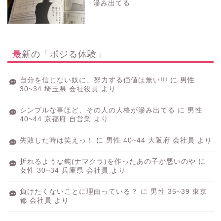
滲み出てる
最新の「ポジる体験」
自分を信じない奴に、努力する価値は無い!!!
に
男性
30~34 埼玉県 会社役員
より
シンプルな事ほど、その人の人格が滲み出てる
に
男性
40~44 京都府 自営業
より
失敗した時は笑えっ！
に
男性 40~44 大阪府 会社員
より
折れるような鈍(ナマクラ)を作ったあの子が悪いのや
に
女性 30~34 兵庫県 会社員
より
負けたくないことに理由っている？
に
男性 35~39 東京
都 会社員
より