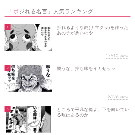
「ポジれる名言」人気ランキング
1
折れるような鈍(ナマクラ)を作った
あの子が悪いのや
17510
view
2
競うな、持ち味をイカせッッ
8126
view
3
ところで平凡な俺よ、下を向いてい
る暇はあるのか