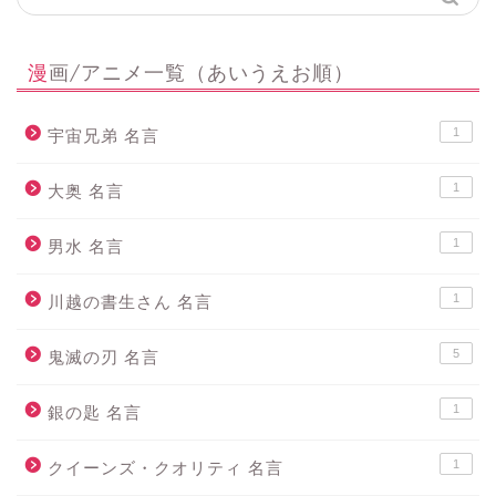
漫画/アニメ一覧（あいうえお順）
1
宇宙兄弟 名言
1
大奥 名言
1
男水 名言
1
川越の書生さん 名言
5
鬼滅の刃 名言
1
銀の匙 名言
1
クイーンズ・クオリティ 名言