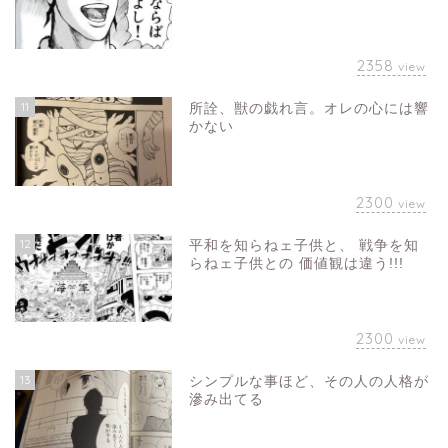
2358
view
11
所詮、獣の戯れ言。オレの心には響
かない
2300
view
12
平和を知らねェ子供と、 戦争を知
らねェ子供との 価値観は違う!!!
2300
view
13
シンプルな事ほど、その人の人格が
滲み出てる