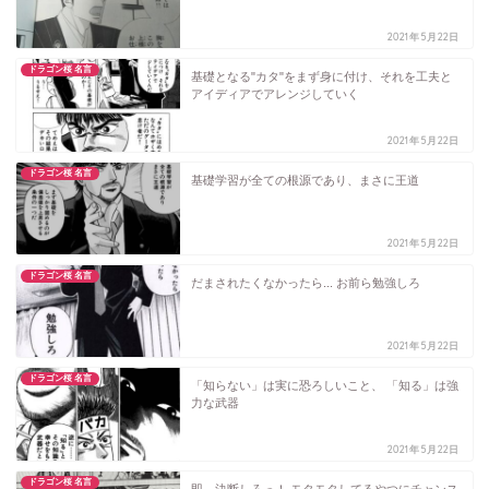
2021年5月22日
ドラゴン桜 名言
基礎となる"カタ"をまず身に付け、それを工夫と
アイディアでアレンジしていく
2021年5月22日
ドラゴン桜 名言
基礎学習が全ての根源であり、まさに王道
2021年5月22日
ドラゴン桜 名言
だまされたくなかったら... お前ら勉強しろ
2021年5月22日
ドラゴン桜 名言
「知らない」は実に恐ろしいこと、 「知る」は強
力な武器
2021年5月22日
ドラゴン桜 名言
即、決断しろっ！ モタモタしてるやつにチャンス