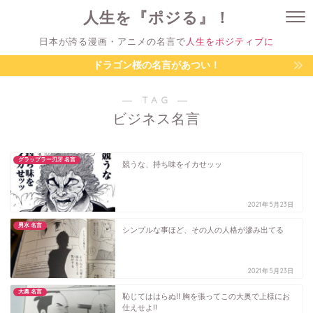
人生を『ポジる』！
日本が誇る漫画・アニメの名言で
人生をポジティブに
ドラゴン桜の名言があつい！
― TAG ―
ビジネス名言
グラップラー刃牙 名言
競うな、持ち味をイカせッッ
2021年5月23日
男水 名言
シンプルな事ほど、その人の人格が滲み出てる
2021年5月23日
大奥 名言
恥じてははらぬ!! 胸を張ってこの大奥で上様にお
仕えせよ!!