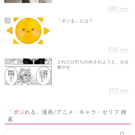
2201
view
14
『ポジる』とは？
2123
view
15
どれだけ打ちのめされようと、心を
燃やせ
2117
view
「ポジれる」漫画/アニメ・キャラ・セリフ 検
索