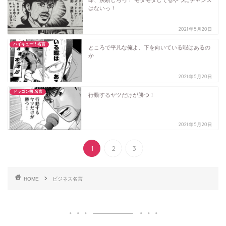
はないっ！
2021年5月20日
ハイキュー!! 名言
ところで平凡な俺よ、下を向いている暇はあるの
か
2021年5月20日
ドラゴン桜 名言
行動するヤツだけが勝つ！
2021年5月20日
1
2
3
HOME
ビジネス名言