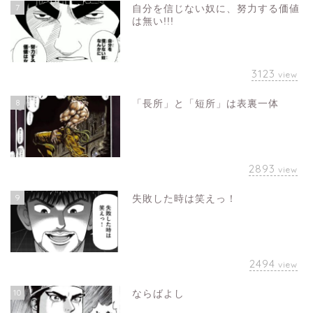
7
自分を信じない奴に、努力する価値
は無い!!!
3123
view
8
「長所」と「短所」は表裏一体
2893
view
9
失敗した時は笑えっ！
2494
view
10
ならばよし