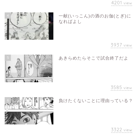
4201
view
4
一献(いっこん)の酒のお伽(とぎ)に
なればよし
3937
view
5
あきらめたらそこで試合終了だよ
3585
view
6
負けたくないことに理由っている？
3322
view