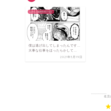
はたらく細胞BLACK 名言
僕は逃げ出してしまったんです…
大事な仕事をほったらかして…
2021年5月19日
名言