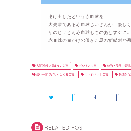
逃げ出したという赤血球を
大先輩である赤血球じいさんが、優し
そのじいさん赤血球もこのあとすぐに
赤血球の命がけの働きに思わず感謝が
人間関係で悩まない名言
ビジネス名言
勉強・受験で頑張
短い一言でグサッとくる名言
マネジメント名言
失恋から
RELATED POST