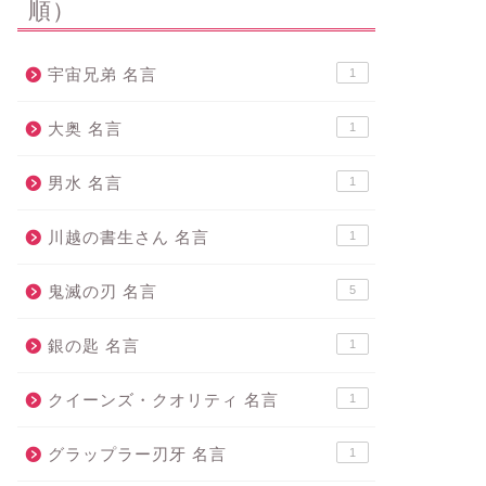
順）
宇宙兄弟 名言
1
大奥 名言
1
男水 名言
1
川越の書生さん 名言
1
鬼滅の刃 名言
5
銀の匙 名言
1
クイーンズ・クオリティ 名言
1
グラップラー刃牙 名言
1