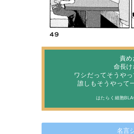
責め
命長け
ワシだってそうやっ
誰しもそうやって
はたらく細胞BLA
名言