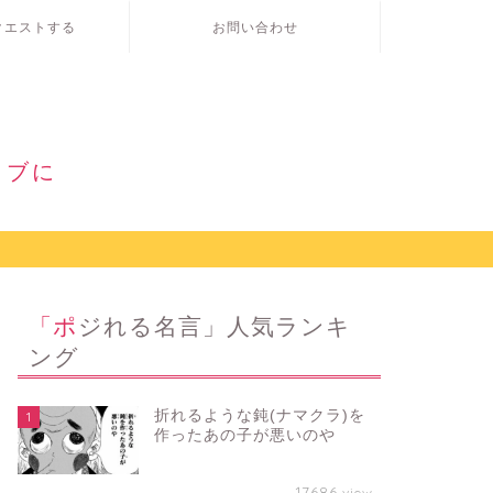
クエストする
お問い合わせ
ィブに
「ポジれる名言」人気ランキ
ング
折れるような鈍(ナマクラ)を
1
作ったあの子が悪いのや
17686
view