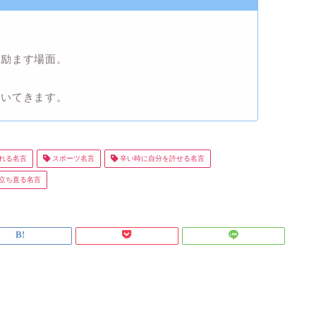
く励ます場面。
…
湧いてきます。
れる名言
スポーツ名言
辛い時に自分を許せる名言
立ち直る名言