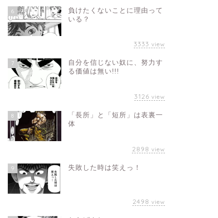
負けたくないことに理由って
6
いる？
3333
view
自分を信じない奴に、努力す
7
る価値は無い!!!
3126
view
「長所」と「短所」は表裏一
8
体
2898
view
失敗した時は笑えっ！
9
2498
view