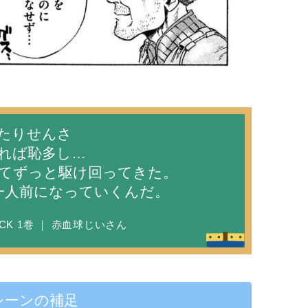
たりせんさ
れば恥多し…
てずっと駆け回ってきた。
一人前になっていくんだ。
CK 1巻 ｜ 赤血球じいさん
シーンの補足