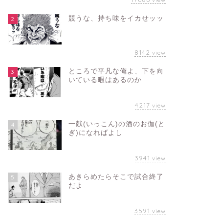
競うな、持ち味をイカせッッ
2
8142
view
ところで平凡な俺よ、下を向
3
いている暇はあるのか
4217
view
一献(いっこん)の酒のお伽(と
4
ぎ)になればよし
3941
view
あきらめたらそこで試合終了
5
だよ
3591
view