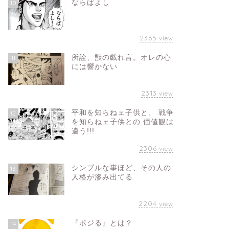
ならばよし
10
2365
view
所詮、獣の戯れ言。オレの心
11
には響かない
2313
view
平和を知らねェ子供と、 戦争
12
を知らねェ子供との 価値観は
違う!!!
2306
view
シンプルな事ほど、その人の
13
人格が滲み出てる
2204
view
『ポジる』とは？
14