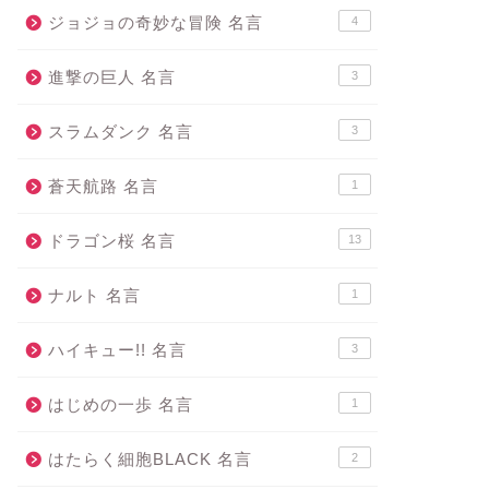
ジョジョの奇妙な冒険 名言
4
進撃の巨人 名言
3
スラムダンク 名言
3
蒼天航路 名言
1
ドラゴン桜 名言
13
ナルト 名言
1
ハイキュー!! 名言
3
はじめの一歩 名言
1
はたらく細胞BLACK 名言
2