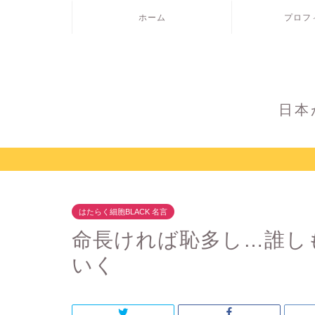
ホーム
プロフ
日本
はたらく細胞BLACK 名言
命長ければ恥多し…誰し
いく