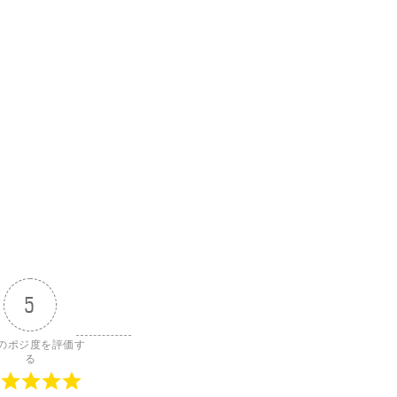
5
のポジ度を評価す
る