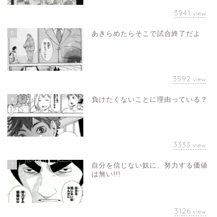
3941
view
5
あきらめたらそこで試合終了だよ
3592
view
6
負けたくないことに理由っている？
3333
view
7
自分を信じない奴に、努力する価値
は無い!!!
3126
view