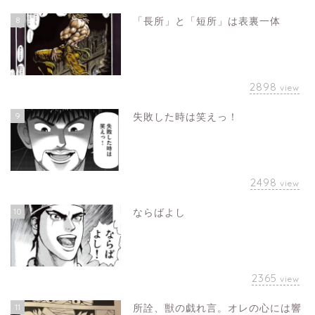
8
「長所」と「短所」は表裏一体
2898
view
9
失敗した時は笑えっ！
2498
view
10
ならばよし
2365
view
11
所詮、獣の戯れ言。オレの心には響