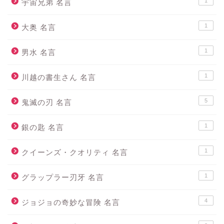
1
宇宙兄弟 名言
1
大奥 名言
1
男水 名言
1
川越の書生さん 名言
5
鬼滅の刃 名言
1
銀の匙 名言
1
クイーンズ・クオリティ 名言
1
グラップラー刃牙 名言
4
ジョジョの奇妙な冒険 名言