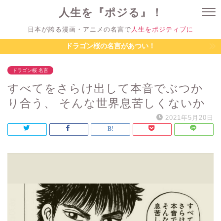
人生を『ポジる』！
日本が誇る漫画・アニメの名言で
人生をポジティブに
ドラゴン桜の名言があつい！
ドラゴン桜 名言
すべてをさらけ出して本音でぶつか
り合う、 そんな世界息苦しくないか
2021年5月20日