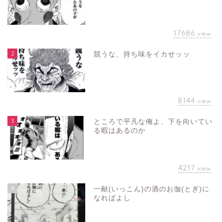
17686
view
2
競うな、持ち味をイカせッッ
8144
view
3
ところで平凡な俺よ、下を向いてい
る暇はあるのか
4217
view
4
一献(いっこん)の酒のお伽(とぎ)に
なればよし