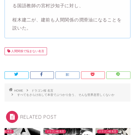
る国語教師の宮村沙知子に対し、
桜木建二が、建前も人間関係の潤滑油になることを
説いた。
人間関係で悩まない名言
HOME
ドラゴン桜 名言
すべてをさらけ出して本音でぶつかり合う、 そんな世界息苦しくないか
RELATED POST
ゴン桜 名言
ドラゴン桜 名言
ドラゴン桜 名言