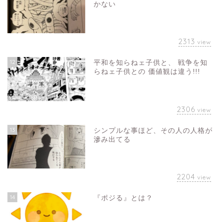
かない
2313
view
12
平和を知らねェ子供と、 戦争を知
らねェ子供との 価値観は違う!!!
2306
view
13
シンプルな事ほど、その人の人格が
滲み出てる
2204
view
14
『ポジる』とは？