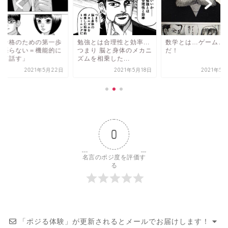
大合格のための第一歩
勉強とは合理性と効率...
数学とは…ゲーム…
頑張らない＝機能的に
つまり 脳と身体のメカニ
だ！
えて話す」
ズムを相乗した...
2021年5月22日
2021年5月18日
2021年5
0
名言のポジ度を評価す
る
「ポジる体験」が更新されるとメールでお届けします！