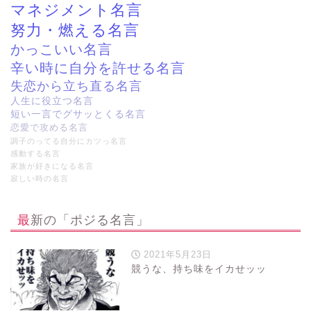
マネジメント名言
努力・燃える名言
かっこいい名言
辛い時に自分を許せる名言
失恋から立ち直る名言
人生に役立つ名言
短い一言でグサッとくる名言
恋愛で攻める名言
調子のってる自分にカツっ名言
感動する名言
家族が好きになる名言
寂しい時の名言
最新の「ポジる名言」
2021年5月23日
競うな、持ち味をイカせッッ