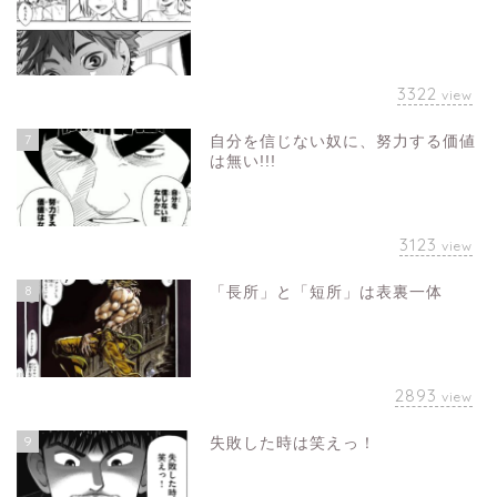
3322
view
7
自分を信じない奴に、努力する価値
は無い!!!
3123
view
8
「長所」と「短所」は表裏一体
2893
view
9
失敗した時は笑えっ！