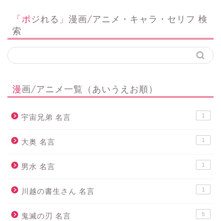
「ポジれる」漫画/アニメ・キャラ・セリフ 検
索
漫画/アニメ一覧（あいうえお順）
1
宇宙兄弟 名言
1
大奥 名言
1
男水 名言
1
川越の書生さん 名言
5
鬼滅の刃 名言