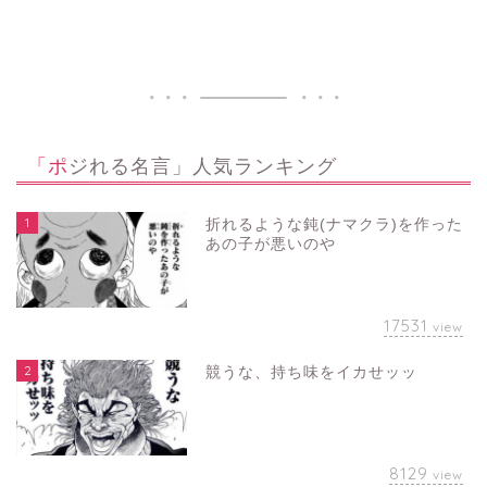
「ポジれる名言」人気ランキング
1
折れるような鈍(ナマクラ)を作った
あの子が悪いのや
17531
view
2
競うな、持ち味をイカせッッ
8129
view