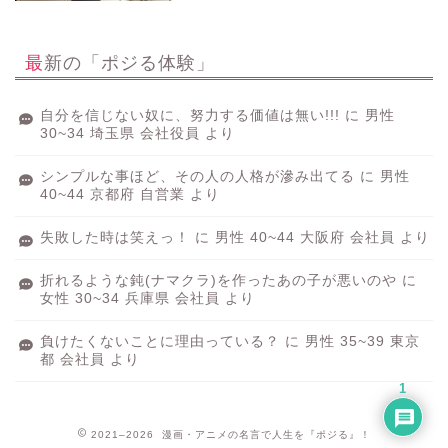
最新の「ポジる体験」
自分を信じない奴に、努力する価値は無い!!!
に
男性
30~34 埼玉県 会社役員
より
シンプルな事ほど、その人の人格が滲み出てる
に
男性
40~44 京都府 自営業
より
失敗した時は笑えっ！
に
男性 40~44 大阪府 会社員
より
折れるような鈍(ナマクラ)を作ったあの子が悪いのや
に
女性 30~34 兵庫県 会社員
より
負けたくないことに理由っている？
に
男性 35~39 東京
都 会社員
より
1
2021–2026 漫画・アニメの名言で人生を『ポジる』！