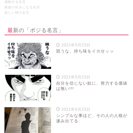
感動する名言
家族が好きになる名言
寂しい時の名言
最新の「ポジる名言」
2021年5月23日
競うな、持ち味をイカせッッ
2021年5月23日
自分を信じない奴に、努力する価値
は無い!!!
2021年5月23日
シンプルな事ほど、その人の人格が
滲み出てる