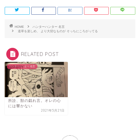
HOME
ハンターハンター 名言
道草を楽しめ、 より大切なものが そっちにころがってる
RELATED POST
ハンターハンター 名言
所詮、獣の戯れ言。オレの心
には響かない
2021年5月21日