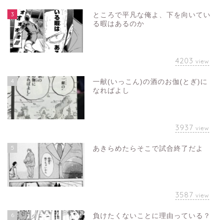
3
ところで平凡な俺よ、下を向いてい
る暇はあるのか
4203
view
4
一献(いっこん)の酒のお伽(とぎ)に
なればよし
3937
view
5
あきらめたらそこで試合終了だよ
3587
view
6
負けたくないことに理由っている？