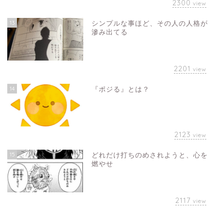
2300
view
13
シンプルな事ほど、その人の人格が
滲み出てる
2201
view
14
『ポジる』とは？
2123
view
15
どれだけ打ちのめされようと、心を
燃やせ
2117
view