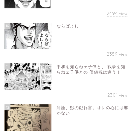
2494
view
10
ならばよし
2359
view
11
平和を知らねェ子供と、 戦争を知
らねェ子供との 価値観は違う!!!
2301
view
12
所詮、獣の戯れ言。オレの心には響
かない