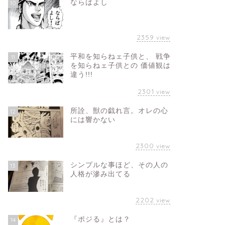
ならばよし
10
2359
view
平和を知らねェ子供と、 戦争
11
を知らねェ子供との 価値観は
違う!!!
2301
view
所詮、獣の戯れ言。オレの心
12
には響かない
2300
view
シンプルな事ほど、その人の
13
人格が滲み出てる
2202
view
『ポジる』とは？
14