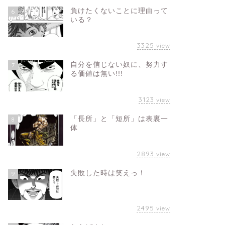
負けたくないことに理由って
6
いる？
3325
view
自分を信じない奴に、努力す
7
る価値は無い!!!
3123
view
「長所」と「短所」は表裏一
8
体
2893
view
失敗した時は笑えっ！
9
2495
view