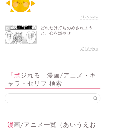
2123
view
どれだけ打ちのめされよう
15
と、心を燃やせ
2119
view
「ポジれる」漫画/アニメ・キ
ャラ・セリフ 検索
漫画/アニメ一覧（あいうえお