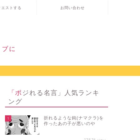
クエストする
お問い合わせ
ィブに
「ポジれる名言」人気ランキ
ング
折れるような鈍(ナマクラ)を
1
作ったあの子が悪いのや
17574
view