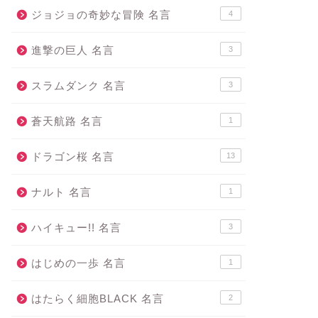
ジョジョの奇妙な冒険 名言
4
進撃の巨人 名言
3
スラムダンク 名言
3
蒼天航路 名言
1
ドラゴン桜 名言
13
ナルト 名言
1
ハイキュー!! 名言
3
はじめの一歩 名言
1
はたらく細胞BLACK 名言
2