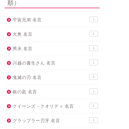
順）
宇宙兄弟 名言
1
大奥 名言
1
男水 名言
1
川越の書生さん 名言
1
鬼滅の刃 名言
5
銀の匙 名言
1
クイーンズ・クオリティ 名言
1
グラップラー刃牙 名言
1