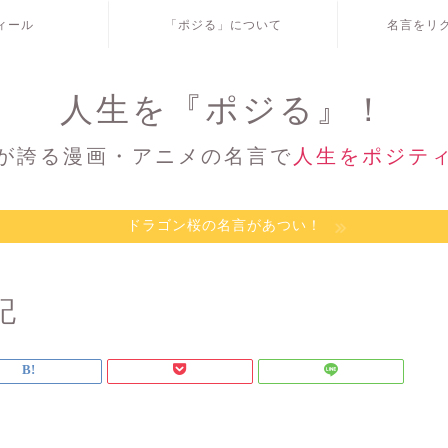
ィール
「ポジる」について
名言をリ
人生を『ポジる』！
が誇る漫画・アニメの名言で
人生をポジテ
ドラゴン桜の名言があつい！
記