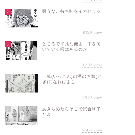
競うな、持ち味をイカせッッ
2
8129
view
ところで平凡な俺よ、下を向
3
いている暇はあるのか
4207
view
一献(いっこん)の酒のお伽(と
4
ぎ)になればよし
3937
view
あきらめたらそこで試合終了
5
だよ
3588
view