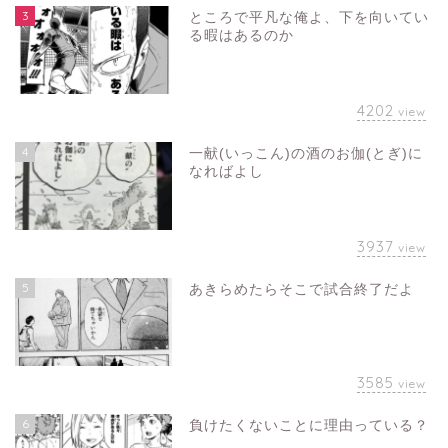
3
ところで平凡な俺よ、下を向いてい
る暇はあるのか
4202
view
4
一献(いっこん)の酒のお伽(とぎ)に
なればよし
3937
view
5
あきらめたらそこで試合終了だよ
3585
view
6
負けたくないことに理由っている？