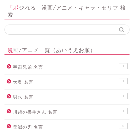
「ポジれる」漫画/アニメ・キャラ・セリフ 検
索
漫画/アニメ一覧（あいうえお順）
1
宇宙兄弟 名言
1
大奥 名言
1
男水 名言
1
川越の書生さん 名言
5
鬼滅の刃 名言