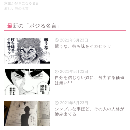
家族が好きになる名言
寂しい時の名言
最新の「ポジる名言」
2021年5月23日
競うな、持ち味をイカせッッ
2021年5月23日
自分を信じない奴に、努力する価値
は無い!!!
2021年5月23日
シンプルな事ほど、その人の人格が
滲み出てる