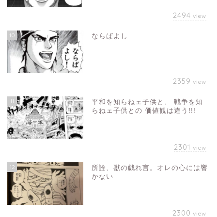
2494
view
10
ならばよし
2359
view
11
平和を知らねェ子供と、 戦争を知
らねェ子供との 価値観は違う!!!
2301
view
12
所詮、獣の戯れ言。オレの心には響
かない
2300
view