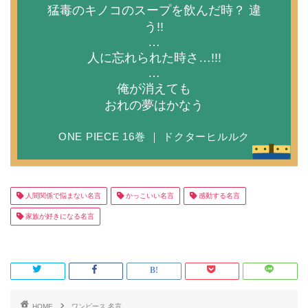
猛毒のキノコのスープを飲んだ時？ 違
う!!
…
人に忘れられた時さ…!!!
…
俺が消えても
おれの夢はかなう
ONE PIECE 16巻 ｜ ドクターヒルルク
人間関係で悩まない名言
かっこいい名言
感動する名言
家族が好きになる名言
HOME
ワンピース 名言