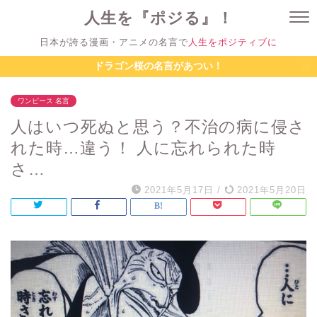
人生を『ポジる』！
日本が誇る漫画・アニメの名言で
人生をポジティブに
ドラゴン桜の名言があつい！
ワンピース 名言
人はいつ死ぬと思う？不治の病に侵さ
れた時…違う！ 人に忘れられた時
さ…
2021年5月17日
/
2021年5月20日