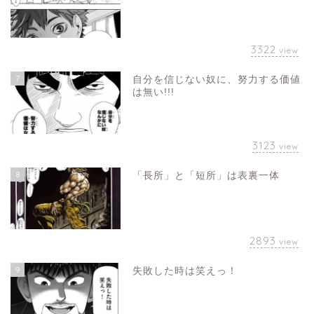
3322
view
7
自分を信じない奴に、努力する価値
は無い!!!
3123
view
8
「長所」と「短所」は表裏一体
2893
view
9
失敗した時は笑えっ！