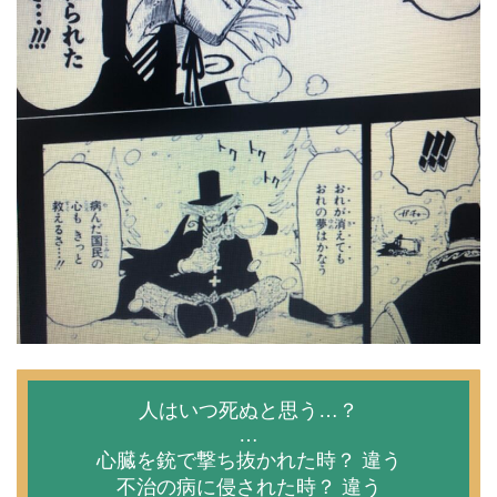
人はいつ死ぬと思う…？
…
心臓を銃で撃ち抜かれた時？ 違う
不治の病に侵された時？ 違う