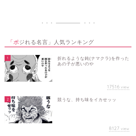
「ポジれる名言」人気ランキング
1
折れるような鈍(ナマクラ)を作った
あの子が悪いのや
17516
view
2
競うな、持ち味をイカせッッ
8127
view