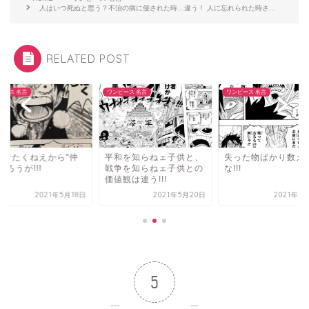
人はいつ死ぬと思う？不治の病に侵された時…違う！ 人に忘れられた時さ…
RELATED POST
ピース 名言
ワンピース 名言
ワンピース 名言
なせたくねえから"仲
平和を知らねェ子供と、
失った物ばかり数え
だろうが!!!
戦争を知らねェ子供との
な!!!
価値観は違う!!!
2021年5月18日
2021年5月20日
2021年5
5