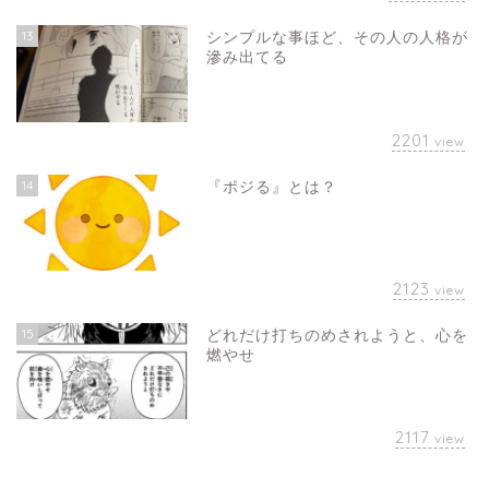
13
シンプルな事ほど、その人の人格が
滲み出てる
2201
view
14
『ポジる』とは？
2123
view
15
どれだけ打ちのめされようと、心を
燃やせ
2117
view