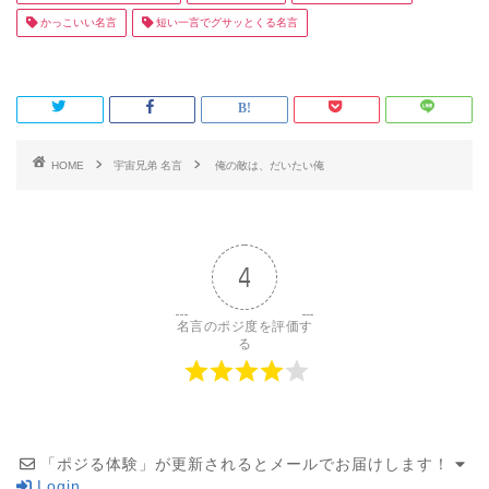
かっこいい名言
短い一言でグサッとくる名言
HOME
宇宙兄弟 名言
俺の敵は、だいたい俺
4
名言のポジ度を評価す
る
「ポジる体験」が更新されるとメールでお届けします！
Login