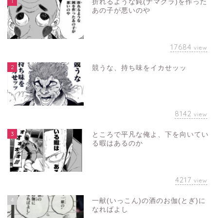
1
折れるような鈍(ナマクラ)を作った
あの子が悪いのや
17684
view
2
競うな、持ち味をイカせッッ
8142
view
3
ところで平凡な俺よ、下を向いてい
る暇はあるのか
4217
view
4
一献(いっこん)の酒のお伽(とぎ)に
なればよし