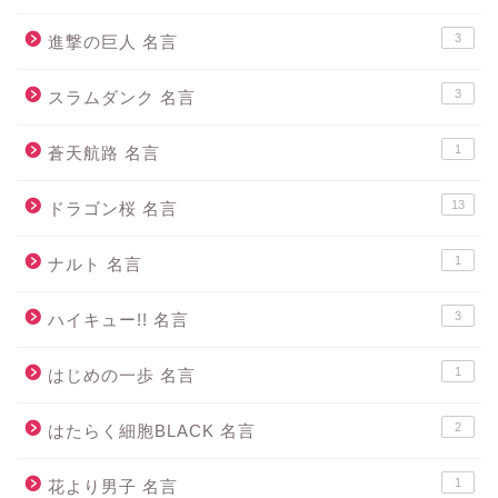
3
進撃の巨人 名言
3
スラムダンク 名言
1
蒼天航路 名言
13
ドラゴン桜 名言
1
ナルト 名言
3
ハイキュー!! 名言
1
はじめの一歩 名言
2
はたらく細胞BLACK 名言
1
花より男子 名言