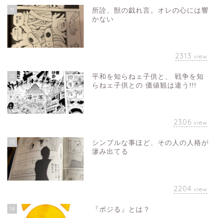
11
所詮、獣の戯れ言。オレの心には響
かない
2313
view
12
平和を知らねェ子供と、 戦争を知
らねェ子供との 価値観は違う!!!
2306
view
13
シンプルな事ほど、その人の人格が
滲み出てる
2204
view
14
『ポジる』とは？