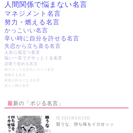
人間関係で悩まない名言
マネジメント名言
努力・燃える名言
かっこいい名言
辛い時に自分を許せる名言
失恋から立ち直る名言
人生に役立つ名言
短い一言でグサッとくる名言
恋愛で攻める名言
調子のってる自分にカツっ名言
感動する名言
家族が好きになる名言
寂しい時の名言
最新の「ポジる名言」
2021年5月23日
競うな、持ち味をイカせッッ