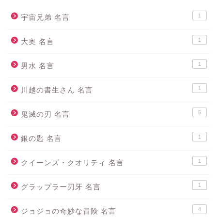
1
宇宙兄弟 名言
1
大奥 名言
1
男水 名言
1
川越の書生さん 名言
5
鬼滅の刃 名言
1
銀の匙 名言
1
クイーンズ・クオリティ 名言
1
グラップラー刃牙 名言
4
ジョジョの奇妙な冒険 名言