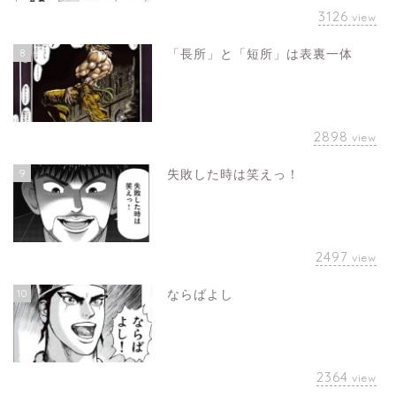
3126
view
8
「長所」と「短所」は表裏一体
2898
view
9
失敗した時は笑えっ！
2497
view
10
ならばよし
2364
view