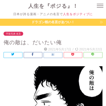
人生を『ポジる』！
日本が誇る漫画・アニメの名言で
人生をポジティブに
ドラゴン桜の名言があつい！
宇宙兄弟 名言
俺の敵は、だいたい俺
2021年5月17日
/
2021年5月22日