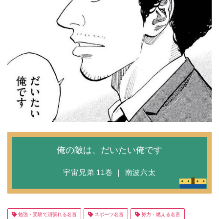
俺の敵は、だいたい俺です
宇宙兄弟 11巻 ｜ 南波六太
勉強・受験で頑張れる名言
スポーツ名言
努力・燃える名言