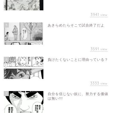
3941
view
5
あきらめたらそこで試合終了だよ
3591
view
6
負けたくないことに理由っている？
3333
view
7
自分を信じない奴に、努力する価値
は無い!!!