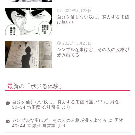
2021年5月23日
自分を信じない奴に、努力する価値
は無い!!!
2021年5月23日
シンプルな事ほど、その人の人格が
滲み出てる
最新の「ポジる体験」
自分を信じない奴に、努力する価値は無い!!!
に
男性
30~34 埼玉県 会社役員
より
シンプルな事ほど、その人の人格が滲み出てる
に
男性
40~44 京都府 自営業
より