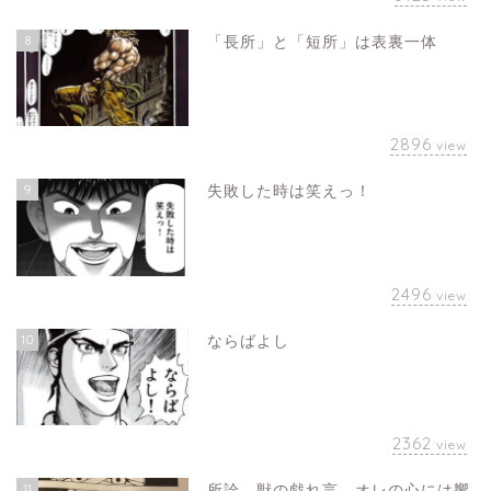
8
「長所」と「短所」は表裏一体
2896
view
9
失敗した時は笑えっ！
2496
view
10
ならばよし
2362
view
11
所詮、獣の戯れ言。オレの心には響