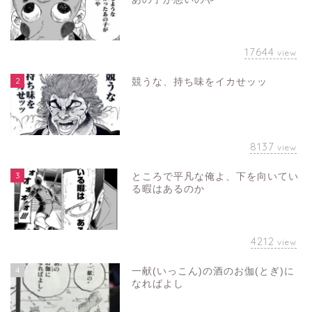
17644
view
2
競うな、持ち味をイカせッッ
8137
view
3
ところで平凡な俺よ、下を向いてい
る暇はあるのか
4212
view
4
一献(いっこん)の酒のお伽(とぎ)に
なればよし