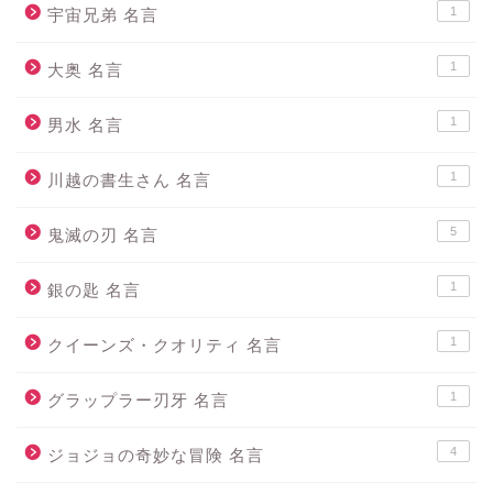
1
宇宙兄弟 名言
1
大奥 名言
1
男水 名言
1
川越の書生さん 名言
5
鬼滅の刃 名言
1
銀の匙 名言
1
クイーンズ・クオリティ 名言
1
グラップラー刃牙 名言
4
ジョジョの奇妙な冒険 名言