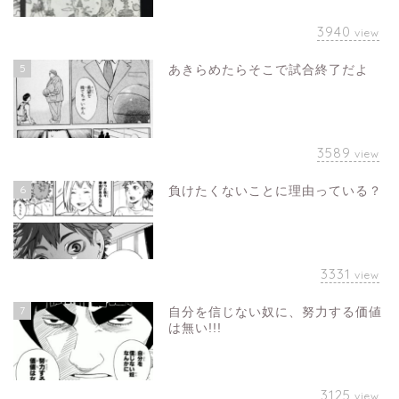
3940
view
5
あきらめたらそこで試合終了だよ
3589
view
6
負けたくないことに理由っている？
3331
view
7
自分を信じない奴に、努力する価値
は無い!!!
3125
view