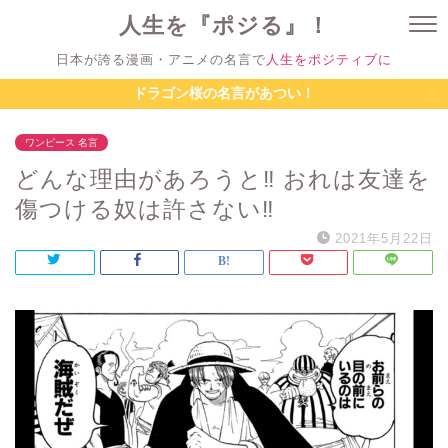
人生を『ポジる』！
日本が誇る漫画・アニメの名言で
人生をポジティブに
ドラゴン桜の名言があつい！
ワンピース 名言
どんな理由があろうと‼ おれは友達を
傷つける奴は許さない‼
2021年5月22日