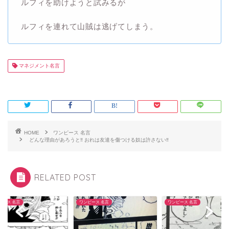
ルフィを助けようと試みるが
ルフィを連れて山賊は逃げてしまう。
マネジメント名言
HOME
ワンピース 名言
どんな理由があろうと‼ おれは友達を傷つける奴は許さない‼
RELATED POST
ピース 名言
ワンピース 名言
ワンピース 名言