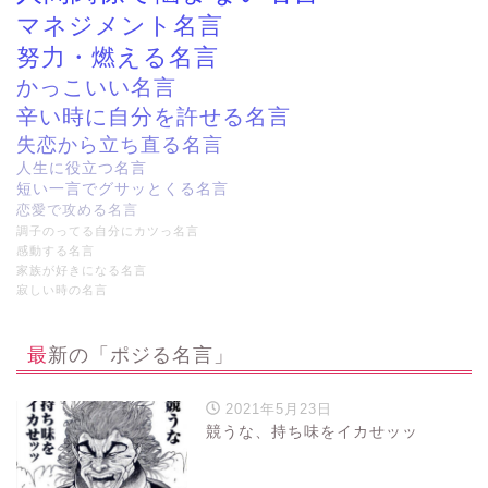
マネジメント名言
努力・燃える名言
かっこいい名言
辛い時に自分を許せる名言
失恋から立ち直る名言
人生に役立つ名言
短い一言でグサッとくる名言
恋愛で攻める名言
調子のってる自分にカツっ名言
感動する名言
家族が好きになる名言
寂しい時の名言
最新の「ポジる名言」
2021年5月23日
競うな、持ち味をイカせッッ