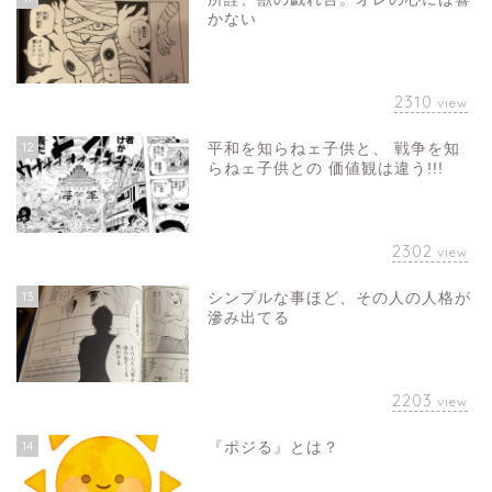
かない
2310
view
12
平和を知らねェ子供と、 戦争を知
らねェ子供との 価値観は違う!!!
2302
view
13
シンプルな事ほど、その人の人格が
滲み出てる
2203
view
14
『ポジる』とは？