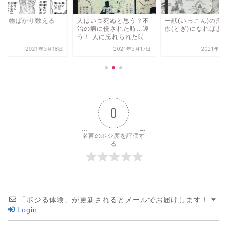
った物ばかり数える
人はいつ死ぬと思う？不
一献(いっこん)の酒
!
治の病に侵された時…違
伽(とぎ)になればよ
う！ 人に忘れられた時...
2021年5月18日
2021年5月17日
2021年5
0
名言のポジ度を評価す
る
「ポジる体験」が更新されるとメールでお届けします！
Login