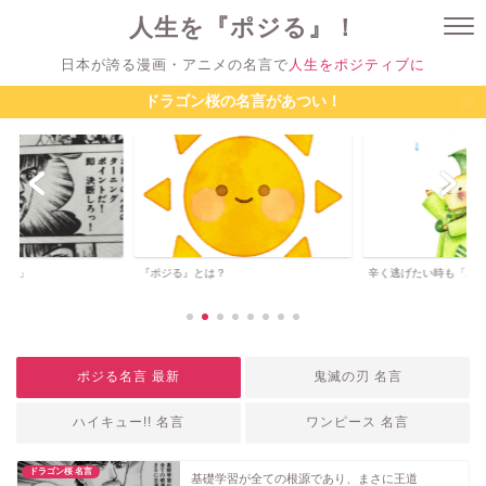
人生を『ポジる』！
日本が誇る漫画・アニメの名言で
人生をポジティブに
ドラゴン桜の名言があつい！
ジる」
『ポジる』とは？
辛く逃げたい時も「ポ
ポジる名言 最新
鬼滅の刃 名言
ハイキュー!! 名言
ワンピース 名言
ドラゴン桜 名言
基礎学習が全ての根源であり、まさに王道