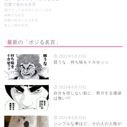
恋愛で攻める名言
調子のってる自分にカツっ名言
感動する名言
家族が好きになる名言
寂しい時の名言
最新の「ポジる名言」
2021年5月23日
競うな、持ち味をイカせッッ
2021年5月23日
自分を信じない奴に、努力する価値
は無い!!!
2021年5月23日
シンプルな事ほど、その人の人格が