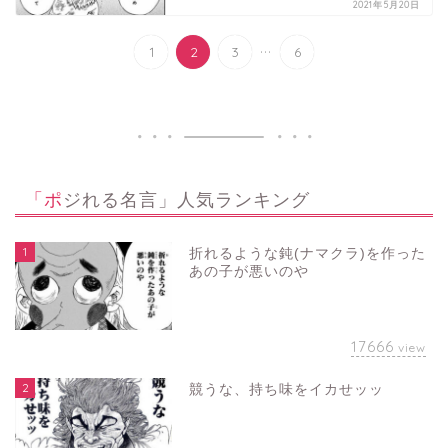
2021年5月20日
...
1
2
3
6
「ポジれる名言」人気ランキング
1
折れるような鈍(ナマクラ)を作った
あの子が悪いのや
17666
view
2
競うな、持ち味をイカせッッ