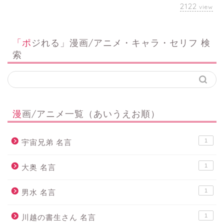
2122
view
「ポジれる」漫画/アニメ・キャラ・セリフ 検
索
漫画/アニメ一覧（あいうえお順）
1
宇宙兄弟 名言
1
大奥 名言
1
男水 名言
1
川越の書生さん 名言