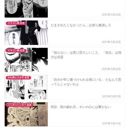
2021年5月22日
ドラゴン桜 名言
だまされたくなかったら... お前ら勉強しろ
2021年5月22日
ドラゴン桜 名言
「知らない」は実に恐ろしいこと、 「知る」は強
力な武器
2021年5月22日
やわ男とカタ子 名言
「自分が常に傷つけられる側にいる」 だなんて思
ってんじゃないわよ
2021年5月21日
ハンターハンター 名言
所詮、獣の戯れ言。オレの心には響かない
2021年5月21日