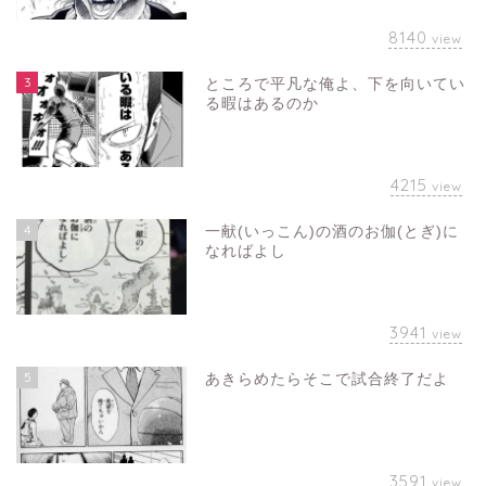
8140
view
3
ところで平凡な俺よ、下を向いてい
る暇はあるのか
4215
view
4
一献(いっこん)の酒のお伽(とぎ)に
なればよし
3941
view
5
あきらめたらそこで試合終了だよ
3591
view