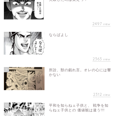
2497
view
10
ならばよし
2363
view
11
所詮、獣の戯れ言。オレの心には響
かない
2312
view
12
平和を知らねェ子供と、 戦争を知
らねェ子供との 価値観は違う!!!