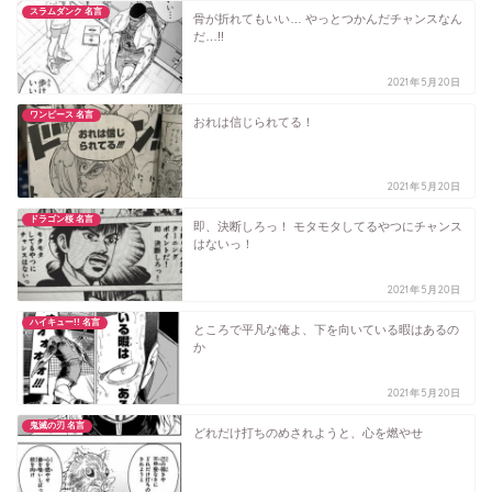
スラムダンク 名言
骨が折れてもいい… やっとつかんだチャンスなん
だ…!!
2021年5月20日
ワンピース 名言
おれは信じられてる！
2021年5月20日
ドラゴン桜 名言
即、決断しろっ！ モタモタしてるやつにチャンス
はないっ！
2021年5月20日
ハイキュー!! 名言
ところで平凡な俺よ、下を向いている暇はあるの
か
2021年5月20日
鬼滅の刃 名言
どれだけ打ちのめされようと、心を燃やせ