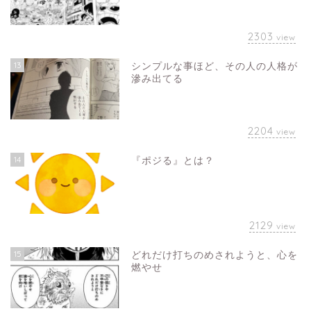
2303
view
13
シンプルな事ほど、その人の人格が
滲み出てる
2204
view
14
『ポジる』とは？
2129
view
15
どれだけ打ちのめされようと、心を
燃やせ