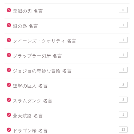
5
鬼滅の刃 名言
1
銀の匙 名言
1
クイーンズ・クオリティ 名言
1
グラップラー刃牙 名言
4
ジョジョの奇妙な冒険 名言
3
進撃の巨人 名言
3
スラムダンク 名言
1
蒼天航路 名言
13
ドラゴン桜 名言