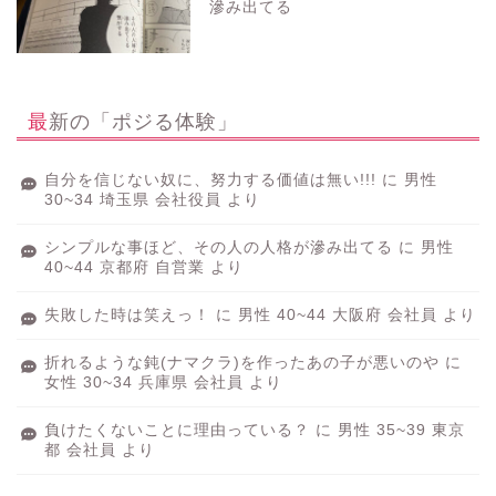
滲み出てる
最新の「ポジる体験」
自分を信じない奴に、努力する価値は無い!!!
に
男性
30~34 埼玉県 会社役員
より
シンプルな事ほど、その人の人格が滲み出てる
に
男性
40~44 京都府 自営業
より
失敗した時は笑えっ！
に
男性 40~44 大阪府 会社員
より
折れるような鈍(ナマクラ)を作ったあの子が悪いのや
に
女性 30~34 兵庫県 会社員
より
負けたくないことに理由っている？
に
男性 35~39 東京
都 会社員
より