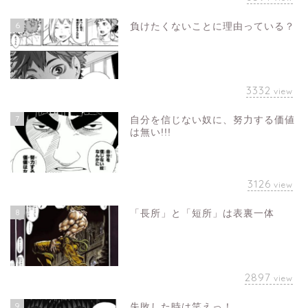
6
負けたくないことに理由っている？
3332
view
7
自分を信じない奴に、努力する価値
は無い!!!
3126
view
8
「長所」と「短所」は表裏一体
2897
view
9
失敗した時は笑えっ！