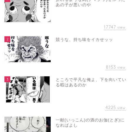
あの子が悪いのや
17747
view
2
競うな、持ち味をイカせッッ
8153
view
3
ところで平凡な俺よ、下を向いてい
る暇はあるのか
4225
view
4
一献(いっこん)の酒のお伽(とぎ)に
なればよし