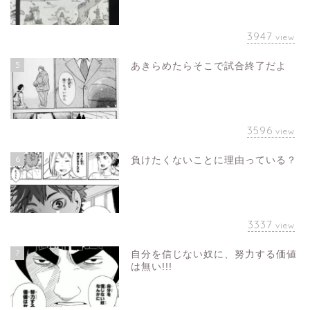
3947
view
5
あきらめたらそこで試合終了だよ
3596
view
6
負けたくないことに理由っている？
3337
view
7
自分を信じない奴に、努力する価値
は無い!!!