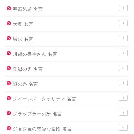
1
宇宙兄弟 名言
1
大奥 名言
1
男水 名言
1
川越の書生さん 名言
5
鬼滅の刃 名言
1
銀の匙 名言
1
クイーンズ・クオリティ 名言
1
グラップラー刃牙 名言
4
ジョジョの奇妙な冒険 名言