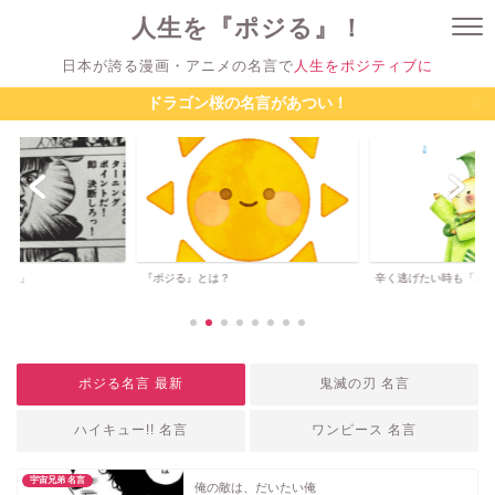
人生を『ポジる』！
日本が誇る漫画・アニメの名言で
人生をポジティブに
ドラゴン桜の名言があつい！
ジる」
『ポジる』とは？
辛く逃げたい時も「ポ
ポジる名言 最新
鬼滅の刃 名言
ハイキュー!! 名言
ワンピース 名言
宇宙兄弟 名言
俺の敵は、だいたい俺