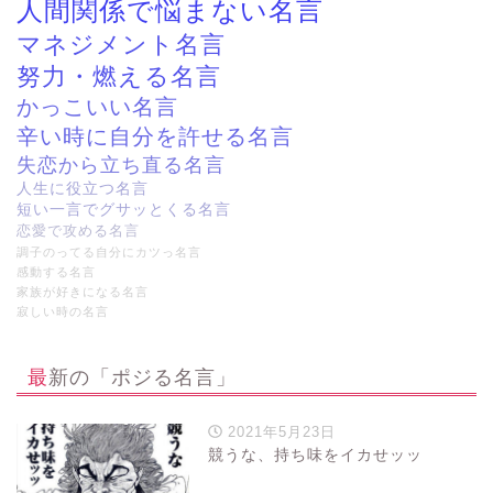
人間関係で悩まない名言
マネジメント名言
努力・燃える名言
かっこいい名言
辛い時に自分を許せる名言
失恋から立ち直る名言
人生に役立つ名言
短い一言でグサッとくる名言
恋愛で攻める名言
調子のってる自分にカツっ名言
感動する名言
家族が好きになる名言
寂しい時の名言
最新の「ポジる名言」
2021年5月23日
競うな、持ち味をイカせッッ