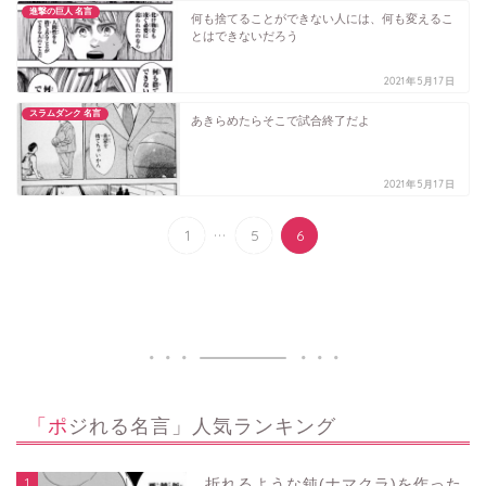
進撃の巨人 名言
何も捨てることができない人には、何も変えるこ
とはできないだろう
2021年5月17日
スラムダンク 名言
あきらめたらそこで試合終了だよ
2021年5月17日
...
1
5
6
「ポジれる名言」人気ランキング
1
折れるような鈍(ナマクラ)を作った