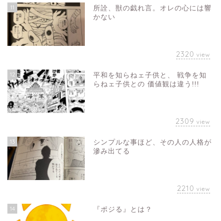
11
所詮、獣の戯れ言。オレの心には響
かない
2320
view
12
平和を知らねェ子供と、 戦争を知
らねェ子供との 価値観は違う!!!
2309
view
13
シンプルな事ほど、その人の人格が
滲み出てる
2210
view
14
『ポジる』とは？