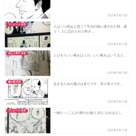
2021年5月17日
ワンピース 名言
人はいつ死ぬと思う？不治の病に侵された時…違
う！ 人に忘れられた時さ…
2021年5月17日
花より男子 名言
とびきりいい靴をはくの、いい靴をはいてると...
2021年5月17日
銀の匙 名言
生きるための逃げは有りです。有り有りです。
2021年5月17日
ワンピース 名言
一献(いっこん)の酒のお伽(とぎ)になればよし
2021年5月17日