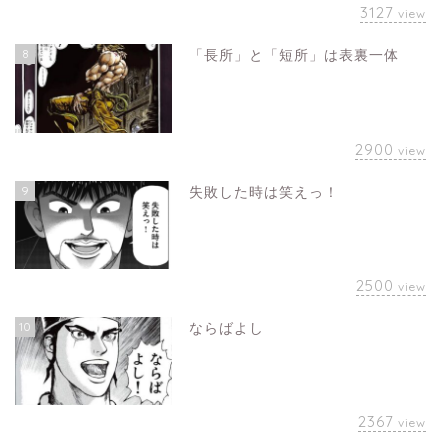
3127
view
8
「長所」と「短所」は表裏一体
2900
view
9
失敗した時は笑えっ！
2500
view
10
ならばよし
2367
view